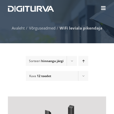
Skip
to
content
Avaleht
Võrguseadmed
WiFi leviala pikendaja
Sorteeri
hinnangu järgi
Kuva
12 toodet