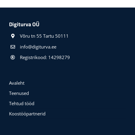
Digiturva OÜ
Võru tn 55 Tartu 50111
info@digiturva.ee
Registrikood: 14298279
Avaleht
Teenused
Tehtud tööd
Koostööpartnerid