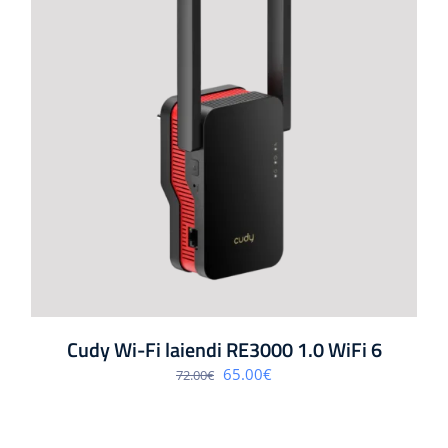
Cudy Wi-Fi laiendi RE3000 1.0 WiFi 6
Algne
Praegune
65.00
€
72.00
€
hind
hind
oli:
on:
72.00€.
65.00€.