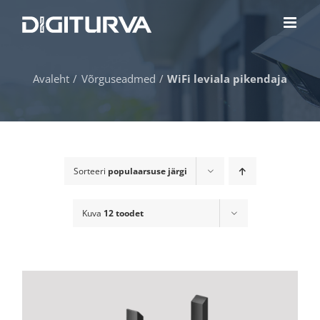
Skip
to
content
Avaleht
Võrguseadmed
WiFi leviala pikendaja
Sorteeri
populaarsuse järgi
Kuva
12 toodet