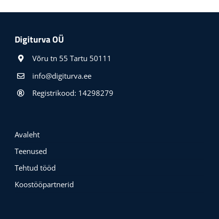
Digiturva OÜ
Võru tn 55 Tartu 50111
info@digiturva.ee
Registrikood: 14298279
Avaleht
Teenused
Tehtud tööd
Koostööpartnerid