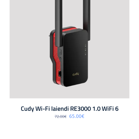
Cudy Wi-Fi laiendi RE3000 1.0 WiFi 6
Algne
Praegune
65.00
€
72.00
€
hind
hind
oli:
on:
72.00€.
65.00€.