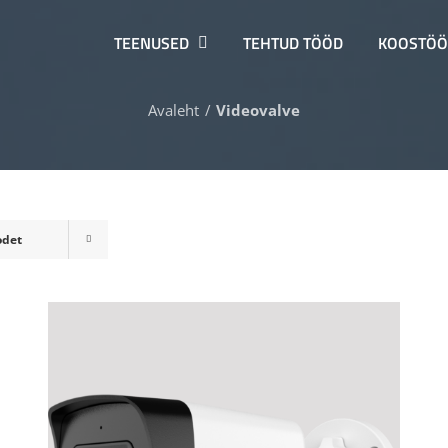
TEENUSED
TEHTUD TÖÖD
KOOSTÖÖ
Avaleht
Videovalve
odet