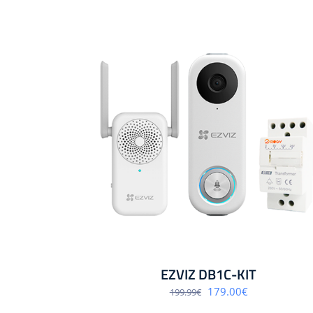
EZVIZ DB1C-KIT
Algne
Praegune
179.00
€
199.99
€
hind
hind
oli:
on: