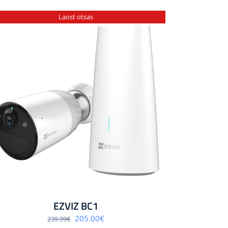
Laost otsas
EZVIZ BC1
Algne
Praegune
205.00
€
239.99
€
hind
hind