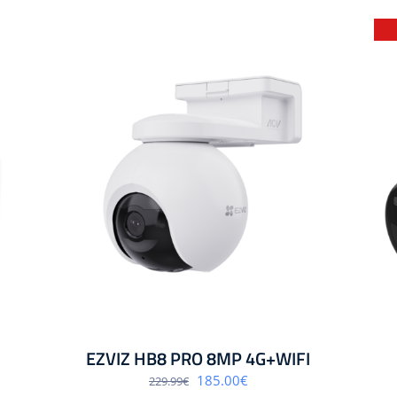
EZVIZ HB8 PRO 8MP 4G+WIFI
Algne
Praegune
185.00
€
229.99
€
hind
hind