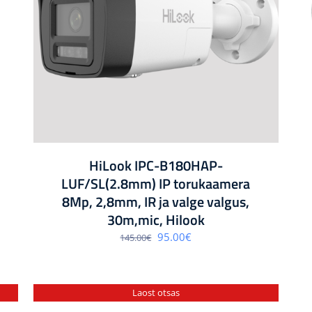
HiLook IPC-B180HAP-
LUF/SL(2.8mm) IP torukaamera
8Mp, 2,8mm, IR ja valge valgus,
30m,mic, Hilook
Algne
Praegune
95.00
€
145.00
€
hind
hind
oli:
on:
145.00€.
95.00€.
Laost otsas