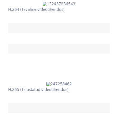
H.264 (Tavaline videotihendus)
Nõutud ribalaius
100
Nõutud salvestusruum
100
H.265 (Täiustatud videotihendus)
Nõutud ribalaius
50