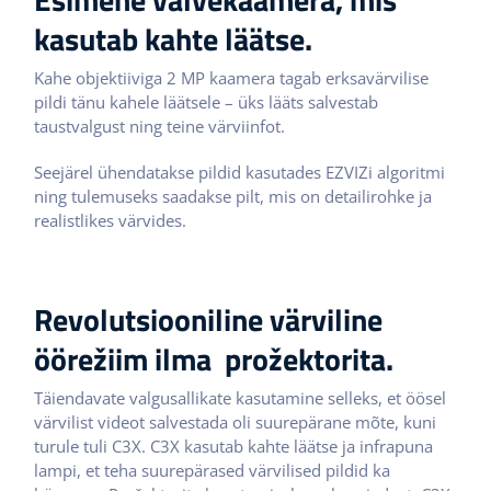
kasutab kahte läätse.
Kahe objektiiviga 2 MP kaamera tagab erksavärvilise
pildi tänu kahele läätsele – üks lääts salvestab
taustvalgust ning teine värviinfot.
Seejärel ühendatakse pildid kasutades EZVIZi algoritmi
ning tulemuseks saadakse pilt, mis on detailirohke ja
realistlikes värvides.
Revolutsiooniline värviline
öörežiim ilma prožektorita.
Täiendavate valgusallikate kasutamine selleks, et öösel
värvilist videot salvestada oli suurepärane mõte, kuni
turule tuli C3X. C3X kasutab kahte läätse ja infrapuna
lampi, et teha suurepärased värvilised pildid ka