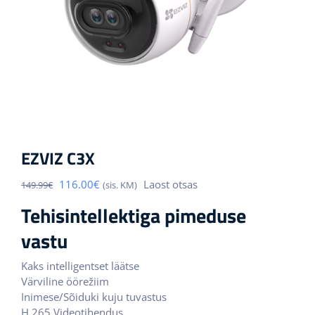
EZVIZ C3X
Algne
Praegune
116.00
€
Laost otsas
149.99
€
(sis. KM)
hind
hind
Tehisintellektiga pimeduse
oli:
on:
149.99€.
116.00€.
vastu
Kaks intelligentset läätse
Värviline öörežiim
Inimese/Sõiduki kuju tuvastus
H.265 Videotihendus