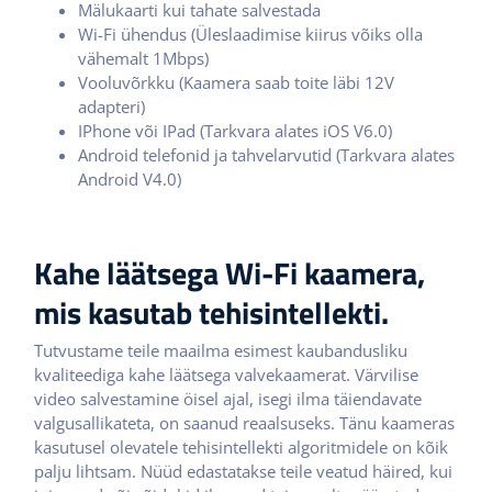
Mälukaarti kui tahate salvestada
Wi-Fi ühendus (Üleslaadimise kiirus võiks olla
vähemalt 1Mbps)
Vooluvõrkku (Kaamera saab toite läbi 12V
adapteri)
IPhone või IPad (Tarkvara alates iOS V6.0)
Android telefonid ja tahvelarvutid (Tarkvara alates
Android V4.0)
Kahe läätsega Wi-Fi kaamera,
mis kasutab tehisintellekti.
Tutvustame teile maailma esimest kaubandusliku
kvaliteediga kahe läätsega valvekaamerat. Värvilise
video salvestamine öisel ajal, isegi ilma täiendavate
valgusallikateta, on saanud reaalsuseks. Tänu kaameras
kasutusel olevatele tehisintellekti algoritmidele on kõik
palju lihtsam. Nüüd edastatakse teile veatud häired, kui