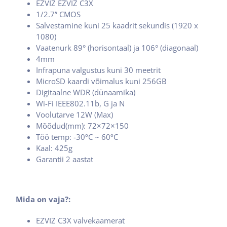
EZVIZ EZVIZ C3X
1/2.7” CMOS
Salvestamine kuni 25 kaadrit sekundis (1920 x
1080)
Vaatenurk 89° (horisontaal) ja 106° (diagonaal)
4mm
Infrapuna valgustus kuni 30 meetrit
MicroSD kaardi võimalus kuni 256GB
Digitaalne WDR (dünaamika)
Wi-Fi IEEE802.11b, G ja N
Voolutarve 12W (Max)
Mõõdud(mm): 72×72×150
Töö temp: -30ºC ~ 60ºC
Kaal: 425g
Garantii 2 aastat
Mida on vaja?:
EZVIZ C3X valvekaamerat