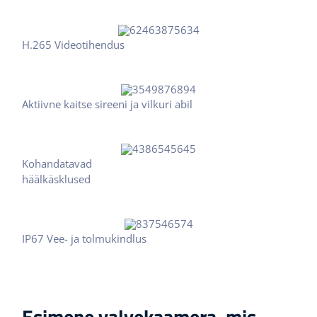
H.265 Videotihendus
Aktiivne kaitse sireeni ja vilkuri abil
Kohandatavad
häälkäsklused
IP67 Vee- ja tolmukindlus
Esimene valvekaamera, mis