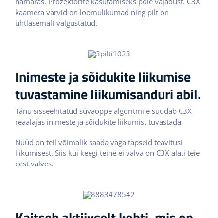
hämaras. Prožektorite kasutamiseks pole vajadust. C3X
kaamera värvid on loomulikumad ning pilt on
ühtlasemalt valgustatud.
Inimeste ja sõidukite liikumise
tuvastamine liikumisanduri abil.
Tänu sisseehitatud süvaõppe algoritmile suudab C3X
reaalajas inimeste ja sõidukite liikumist tuvastada.
Nüüd on teil võimalik saada väga täpseid teavitusi
liikumisest. Siis kui keegi teine ei valva on C3X alati teie
eest valves.
Kaitseb aktiivselt kohti, mis on