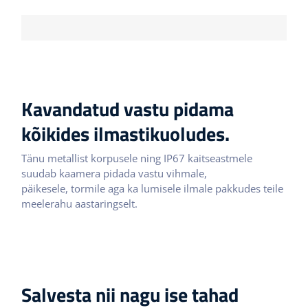
Nõutud salvestusruum
50
Kavandatud vastu pidama
kõikides ilmastikuoludes.
Tänu metallist korpusele ning IP67 kaitseastmele
suudab kaamera pidada vastu vihmale,
päikesele, tormile aga ka lumisele ilmale pakkudes teile
meelerahu aastaringselt.
Salvesta nii nagu ise tahad