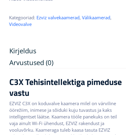
Kategooriad:
Ezviz valvekaamerad
,
Välikaamerad
,
Videovalve
Kirjeldus
Arvustused (0)
C3X Tehisintellektiga pimeduse
vastu
EZVIZ C3X on koduvalve kaamera milel on värviline
öörežiim, inimese ja sõiduki kuju tuvastus ja kaks
intelligentset läätse. Kaamera tööle panekuks on teil
vaja ainult Wi-Fi ühendust, EZVIZ rakendust ja
vooluvõrku. Kaameraga tuleb kaasa tasuta EZVIZ