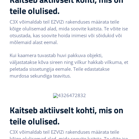
teile olulised.
C3X võimaldab teil EZVIZi rakenduses määrata teile
kõige olulisemad alad, mida soovite kaitsta. Te võite ise
otsustada, kas soovite hoida inimesi või sõidukid või
mõlemaid alast eemal.
Kui kaamera tuvastab huvi pakkuva objekti,
väljastatakse kõva sireen ning vilkur hakkab vilkuma, et
peletada sissetungija eemale. Teile edastatakse
murdosa sekundiga teavitus.
Kaitseb aktiivselt kohti, mis on
teile olulised.
C3X võimaldab teil EZVIZi rakenduses määrata teile
kõige olulisemad alad, mida soovite kaitsta. Te võite ise