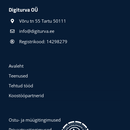
Digiturva OÜ
Võru tn 55 Tartu 50111
info@digiturva.ee
Registrikood: 14298279
Avaleht
Teenused
Tehtud tööd
Koostööpartnerid
Ostu- ja müügitingimused
Privaatsustingimused