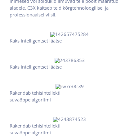
inimesed või sõidukid ilmuvad teie poolt määratud
aladele. C3X kaitseb teid kõrgtehnoloogilisel ja
professionaalsel viisil.
Kaks intelligentset läätse
Kaks intelligentset läätse
Rakendab tehisintellekti
süvaõppe algoritmi
Rakendab tehisintellekti
süvaõppe algoritmi