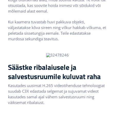
otsustada, kas soovite hoida inimesi või sõidukid või
mõlemaid alast eemal.
Kui kaamera tuvastab huvi pakkuva objekti,
väljastatakse kõva sireen ning vilkur hakkab vilkuma, et
peletada sissetungija eemale. Teile edastatakse
murdosa sekundiga teavitus.
Säästke ribalaiusele ja
salvestusruumile kuluvat raha
Kasutades uusimat H.265 videotihenduse tehnoloogiat
suudab C3X edastada selgemat ja sujuvamat videot
kasutades samal ajal vähem salvestusruumi ning
väiksemat ribalaiust.