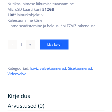
Nutikas inimese liikumise tuvastamine
MicroSD kaarti kuni
512GB
108°
lainurkobjektiiv
Kahesuunaline kõne
Lihtne seadistamine ja haldus läbi EZVIZ rakenduse
Lisa korvi
EZVIZ
H1C
kogus
Kategooriad:
Ezviz valvekaamerad
,
Sisekaamerad
,
Videovalve
Kirjeldus
Arvustused (0)