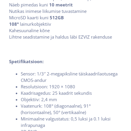
Näeb pimedas kuni
10 meetrit
Nutikas inimese liikumise tuvastamine
MicroSD kaarti kuni
512GB
108°
lainurkobjektiiv
Kahesuunaline kõne
Lihtne seadistamine ja haldus läbi EZVIZ rakenduse
Spetifikatsioon:
Sensor: 1/3″ 2-megapiksline täiskaadrilaotusega
CMOS-andur
Resolutsioon: 1920 × 1080
Kaadrisagedus: 25 kaadrit sekundis
Objektiiv: 2,4 mm
Vaatenurk: 108° (diagonaalne), 91°
(horisontaalne), 50° (vertikaalne)
Minimaalne valgustatus: 0,5 luksi ja 0.1 luksi
infrapunaga