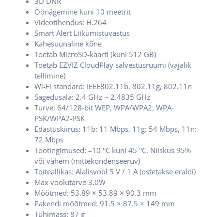
3D DNR
Öönägemine kuni 10 meetrit
Videotihendus: H.264
Smart Alert Liikumistuvastus
Kahesuunaline kõne
Toetab MicroSD-kaarti (kuni 512 GB)
Toetab EZVIZ CloudPlay salvestusruumi (vajalik
tellimine)
Wi-Fi standard: IEEE802.11b, 802.11g, 802.11n
Sagedusala: 2.4 GHz ~ 2.4835 GHz
Turve: 64/128-bit WEP, WPA/WPA2, WPA-
PSK/WPA2-PSK
Edastuskiirus: 11b: 11 Mbps, 11g: 54 Mbps, 11n:
72 Mbps
Töötingimused: –10 °C kuni 45 °C, Niiskus 95%
või vähem (mittekondenseeruv)
Toiteallikas: Alalisvool 5 V / 1 A (ostetakse eraldi)
Max voolutarve 3.0W
Mõõtmed: 53.89 × 53.89 × 90.3 mm
Pakendi mõõtmed: 91.5 × 87.5 × 149 mm
Tühimass: 87 g