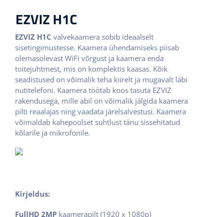
EZVIZ H1C
EZVIZ H1C
valvekaamera sobib ideaalselt
sisetingimustesse. Kaamera ühendamiseks piisab
olemasolevast WiFi võrgust ja kaamera enda
toitejuhtmest, mis on komplektis kaasas. Kõik
seadistused on võimalik teha kiirelt ja mugavalt läbi
nutitelefoni. Kaamera töötab koos tasuta EZVIZ
rakendusega, mille abil on võimalik jälgida kaamera
pilti reaalajas ning vaadata järelsalvestusi. Kaamera
võimaldab kahepoolset suhtlust tänu sissehitatud
kõlarile ja mikrofonile.
Kirjeldus:
FullHD 2MP
kaamerapilt (1920 x 1080p)