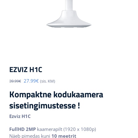
EZVIZ H1C
Algne
Praegune
27.99
€
39.99
€
(sis. KM)
hind
hind
Kompaktne kodukaamera
oli:
on:
39.99€.
27.99€.
sisetingimustesse !
Ezviz H1C
FullHD 2MP
kaamerapilt (1920 x 1080p)
Näeb pimedas kuni
10 meetrit