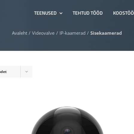
TEENUSED
TEHTUD TÖÖD
KOOSTÖÖ
Avaleht
Videovalve
IP-kaamerad
Sisekaamerad
odet