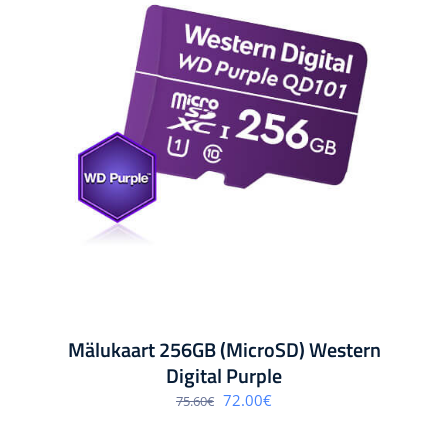
Mälukaart 256GB (MicroSD) Western
Digital Purple
Algne
Praegune
72.00
€
75.60
€
hind
hind
oli:
on:
75.60€.
72.00€.