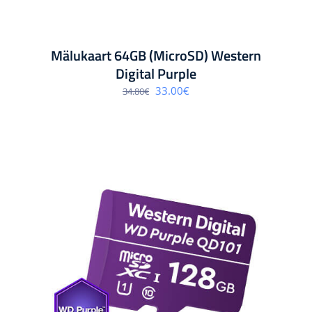
Mälukaart 64GB (MicroSD) Western
Digital Purple
Algne
Praegune
33.00
€
34.80
€
hind
hind
oli:
on:
34.80€.
33.00€.