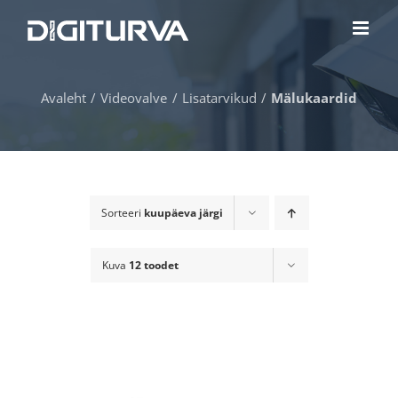
Skip
to
content
Avaleht
Videovalve
Lisatarvikud
Mälukaardid
Sorteeri
kuupäeva järgi
Kuva
12 toodet