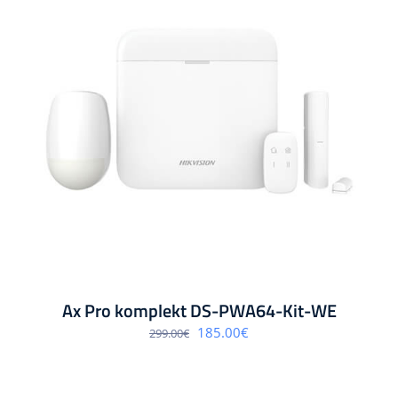
Ax Pro komplekt DS-PWA64-Kit-WE
Algne
Praegune
185.00
€
299.00
€
hind
hind
oli:
on:
299.00€.
185.00€.