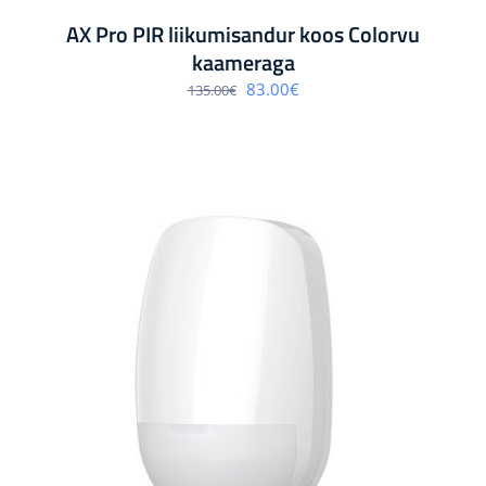
AX Pro PIR liikumisandur koos Colorvu
kaameraga
Algne
Praegune
83.00
€
135.00
€
hind
hind
oli:
on:
135.00€.
83.00€.