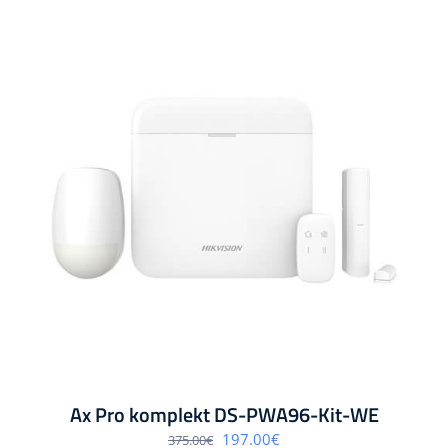
Ax Pro komplekt DS-PWA96-Kit-WE
Algne
Praegune
197.00
€
375.00
€