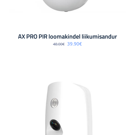
AX PRO PIR loomakindel liikumisandur
Algne
Praegune
39.90
€
48.00
€
hind
hind
oli:
on:
48.00€.
39.90€.