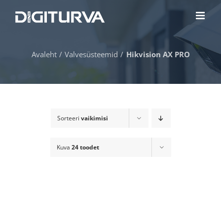
Skip
to
content
Avaleht
Valvesüsteemid
Hikvision AX PRO
Sorteeri
vaikimisi
Kuva
24 toodet