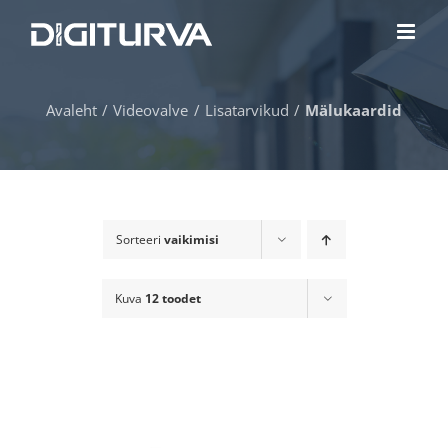
Skip
to
content
Avaleht
Videovalve
Lisatarvikud
Mälukaardid
Sorteeri
vaikimisi
Kuva
12 toodet