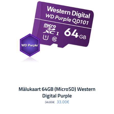
Mälukaart 64GB (MicroSD) Western
Digital Purple
Algne
Praegune
33.00
€
34.80
€
hind
hind
oli:
on:
34.80€.
33.00€.