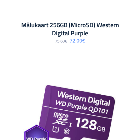
Mälukaart 256GB (MicroSD) Western
Digital Purple
Algne
Praegune
72.00
€
75.60
€
hind
hind
oli:
on:
75.60€.
72.00€.