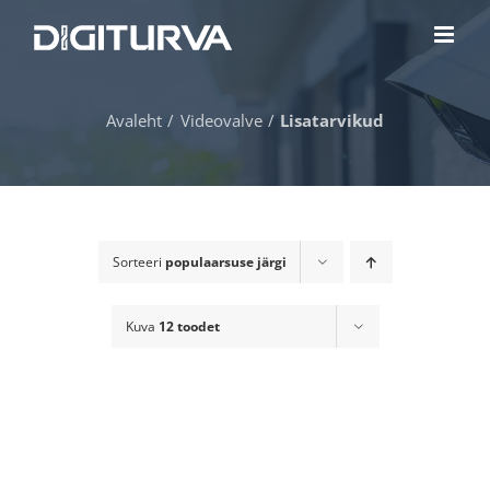
Skip
to
content
Avaleht
Videovalve
Lisatarvikud
Sorteeri
populaarsuse järgi
Kuva
12 toodet