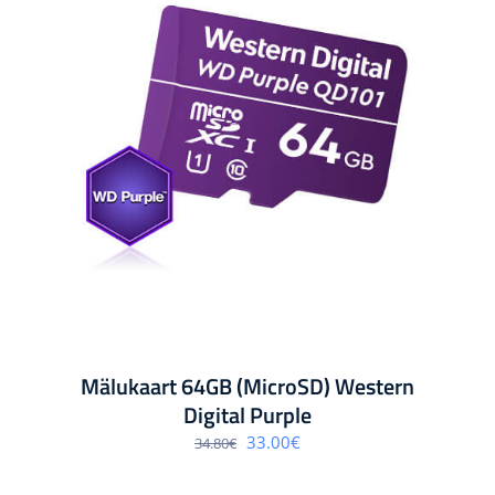
Mälukaart 64GB (MicroSD) Western
Digital Purple
Algne
Praegune
33.00
€
34.80
€
hind
hind
oli:
on:
34.80€.
33.00€.