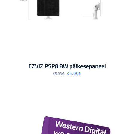
EZVIZ PSP8 8W päikesepaneel
Algne
Praegune
35.00
€
45.99
€
hind
hind
oli:
on:
45.99€.
35.00€.