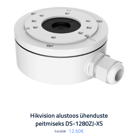
Hikvision alustoos ühenduste
peitmiseks DS-1280ZJ-XS
Algne
Praegune
12.60
€
14.00
€
hind
hind