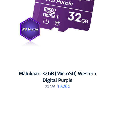
Mälukaart 32GB (MicroSD) Western
Digital Purple
Algne
Praegune
19.20
€
20.28
€
hind
hind
oli:
on:
20.28€.
19.20€.