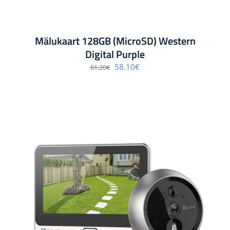
Mälukaart 128GB (MicroSD) Western
Digital Purple
Algne
Praegune
58.10
€
61.20
€
hind
hind
oli:
on:
61.20€.
58.10€.