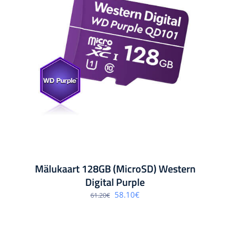
Mälukaart 128GB (MicroSD) Western
Digital Purple
Algne
Praegune
58.10
€
61.20
€
hind
hind
oli:
on:
61.20€.
58.10€.