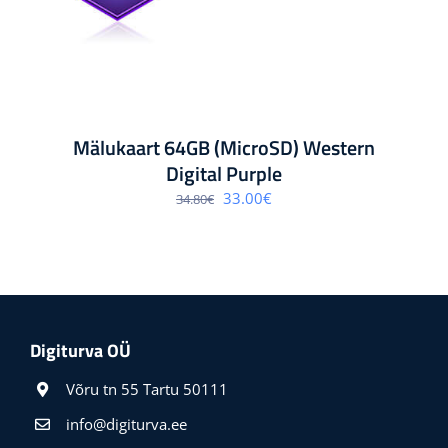
Mälukaart 64GB (MicroSD) Western
Digital Purple
Algne
Praegune
33.00
€
34.80
€
hind
hind
oli:
on:
34.80€.
33.00€.
Digiturva OÜ
Võru tn 55 Tartu 50111
info@digiturva.ee