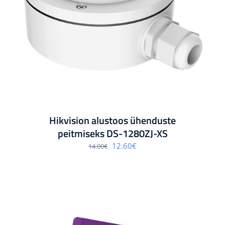
Hikvision alustoos ühenduste
peitmiseks DS-1280ZJ-XS
Algne
Praegune
12.60
€
14.00
€
hind
hind
oli:
on:
14.00€.
12.60€.