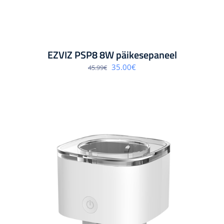
EZVIZ PSP8 8W päikesepaneel
Algne
Praegune
35.00
€
45.99
€
hind
hind
oli:
on:
45.99€.
35.00€.