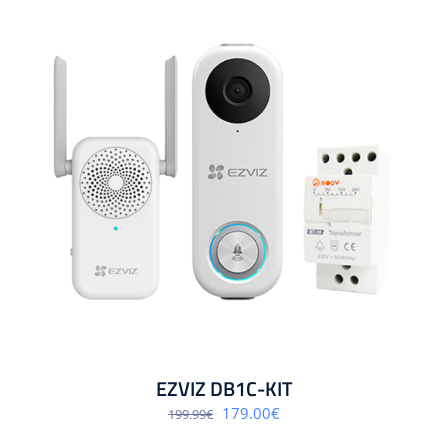
EZVIZ DB1C-KIT
Algne
Praegune
179.00
€
199.99
€
hind
hind
oli:
on: