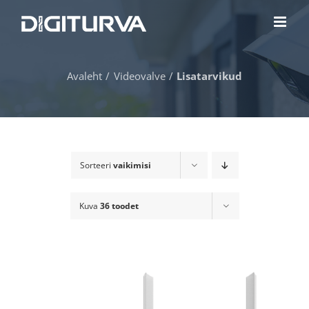
Skip
to
content
Avaleht
Videovalve
Lisatarvikud
Sorteeri
vaikimisi
Kuva
36 toodet