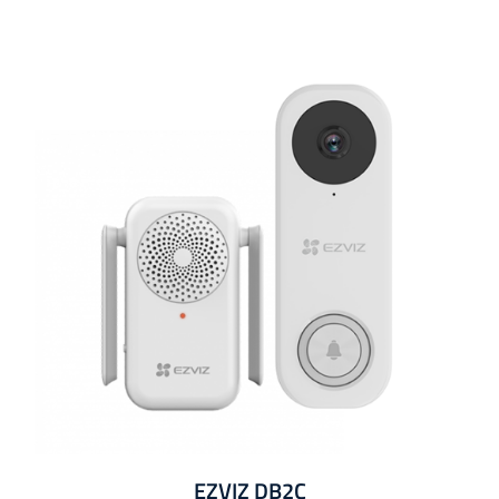
199.99€.
179.00€.
EZVIZ DB2C