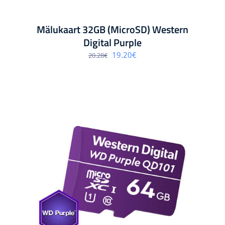
Mälukaart 32GB (MicroSD) Western
Digital Purple
Algne
Praegune
19.20
€
20.28
€
hind
hind
oli:
on:
20.28€.
19.20€.