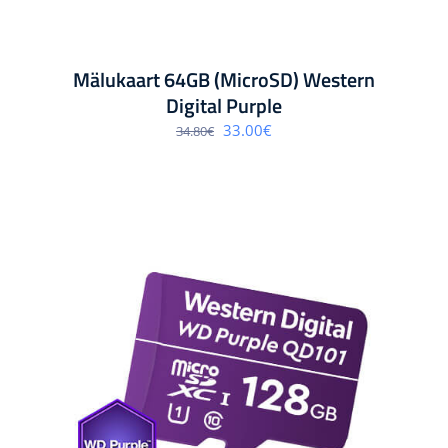
Mälukaart 64GB (MicroSD) Western
Digital Purple
Algne
Praegune
33.00
€
34.80
€
hind
hind
oli:
on:
34.80€.
33.00€.