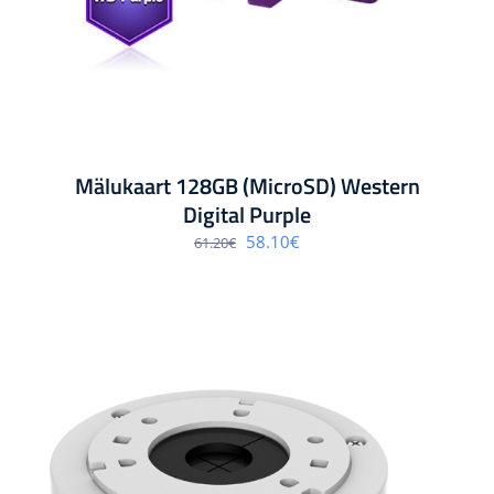
Mälukaart 128GB (MicroSD) Western
Digital Purple
Algne
Praegune
58.10
€
61.20
€
hind
hind
oli:
on:
61.20€.
58.10€.