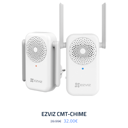
EZVIZ CMT-CHIME
Algne
Praegune
32.00
€
39.99
€
hind
hind