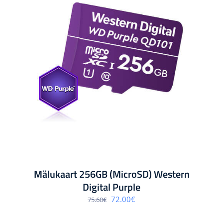
Mälukaart 256GB (MicroSD) Western
Digital Purple
Algne
Praegune
72.00
€
75.60
€
hind
hind
oli:
on:
75.60€.
72.00€.