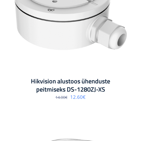
Hikvision alustoos ühenduste
peitmiseks DS-1280ZJ-XS
Algne
Praegune
12.60
€
14.00
€
hind
hind
oli:
on:
14.00€.
12.60€.