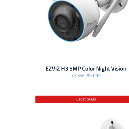
EZVIZ H3 5MP Color Night Vision
Algne
Praegune
89.00
€
129.99
€
hind
hind
oli:
on:
129.99€.
89.00€.
Laost otsas