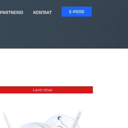
E-POOD
PARTNERID
KONTAKT
Laost otsas