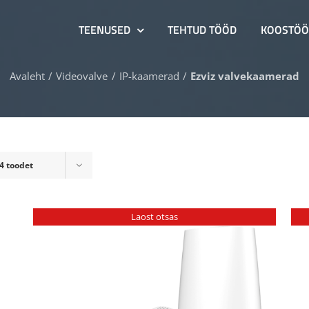
TEENUSED
TEHTUD TÖÖD
KOOSTÖÖ
Avaleht
Videovalve
IP-kaamerad
Ezviz valvekaamerad
4 toodet
Laost otsas