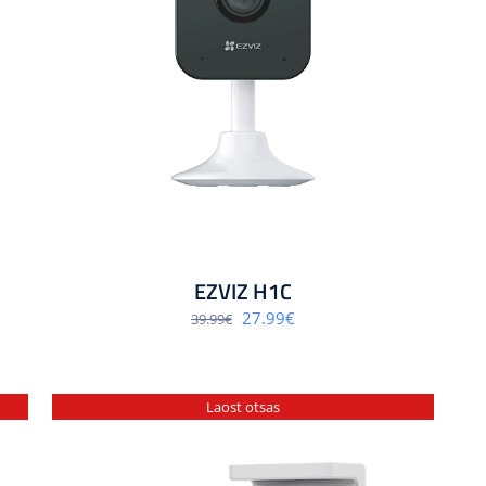
EZVIZ H1C
Algne
Praegune
27.99
€
39.99
€
hind
hind
oli:
on:
39.99€.
27.99€.
Laost otsas