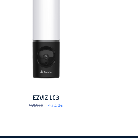
EZVIZ LC3
Algne
Praegune
143.00
€
159.99
€
hind
hind
oli:
on:
159.99€.
143.00€.