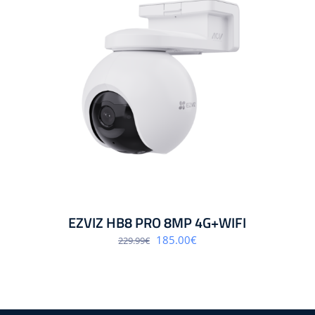
EZVIZ HB8 PRO 8MP 4G+WIFI
Algne
Praegune
185.00
€
229.99
€
hind
hind
oli:
on:
229.99€.
185.00€.