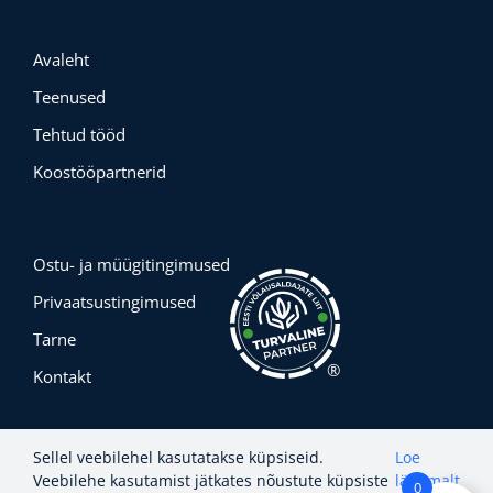
Avaleht
Teenused
Tehtud tööd
Koostööpartnerid
Ostu- ja müügitingimused
Privaatsustingimused
Tarne
®
Kontakt
Sellel veebilehel kasutatakse küpsiseid.
Loe
Veebilehe kasutamist jätkates nõustute küpsiste
lähemalt
0