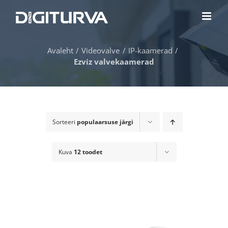
Skip
to
content
Avaleht
Videovalve
IP-kaamerad
Ezviz valvekaamerad
Sorteeri
populaarsuse järgi
Kuva
12 toodet