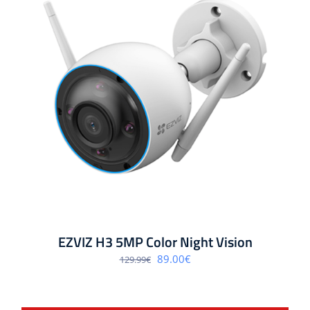
EZVIZ H3 5MP Color Night Vision
Algne
Praegune
89.00
€
129.99
€
hind
hind
oli:
on:
129.99€.
89.00€.