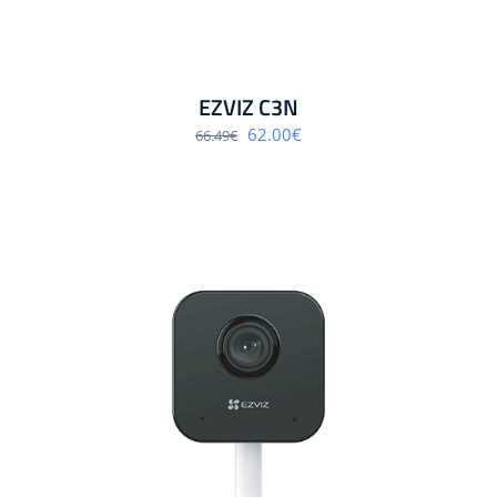
EZVIZ C3N
Algne
Praegune
62.00
€
66.49
€
hind
hind
oli:
on:
66.49€.
62.00€.