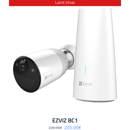
Laost otsas
EZVIZ BC1
Algne
Praegune
205.00
€
239.99
€