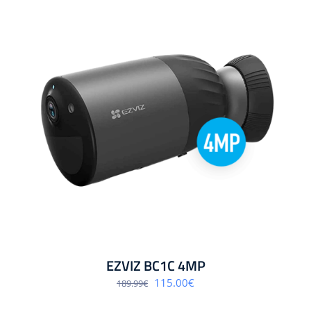
EZVIZ BC1C 4MP
Algne
Praegune
115.00
€
189.99
€
hind
hind
oli:
on: