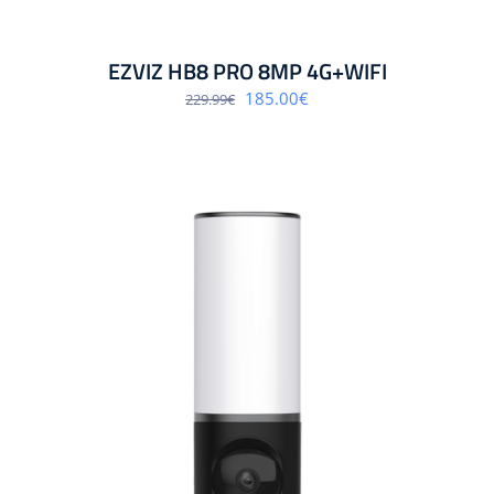
EZVIZ HB8 PRO 8MP 4G+WIFI
Algne
Praegune
185.00
€
229.99
€
hind
hind
oli:
on:
229.99€.
185.00€.