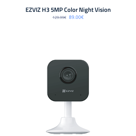
EZVIZ H3 5MP Color Night Vision
Algne
Praegune
89.00
€
129.99
€
hind
hind
oli:
on:
129.99€.
89.00€.