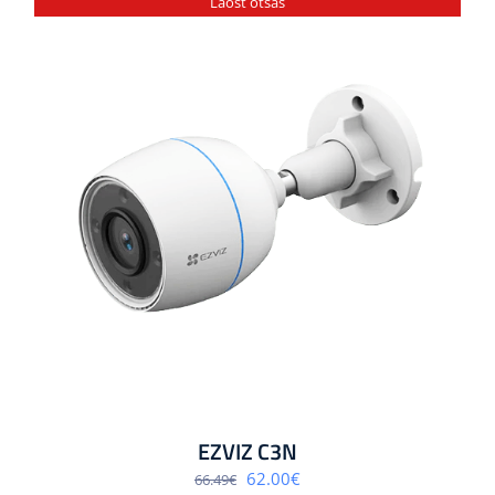
Laost otsas
EZVIZ C3N
Algne
Praegune
62.00
€
66.49
€
hind
hind