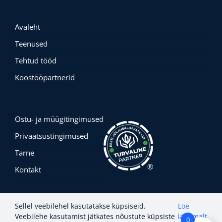
Avaleht
Teenused
Tehtud tööd
Koostööpartnerid
Ostu- ja müügitingimused
Privaatsustingimused
Tarne
®
Kontakt
Sellel veebilehel kasutatakse küpsiseid.
Loe
Veebilehe kasutamist jätkates nõustute küpsiste
lähemalt
0