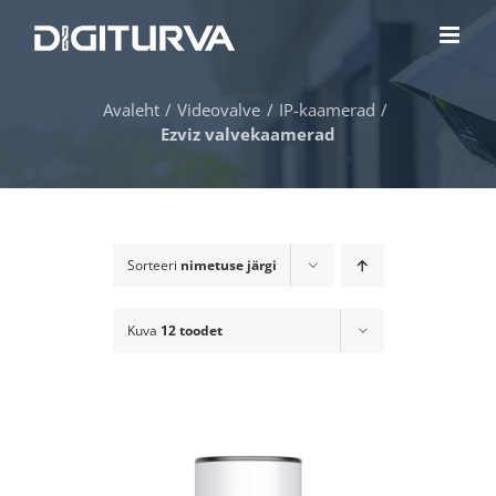
Skip
to
content
Avaleht
Videovalve
IP-kaamerad
Ezviz valvekaamerad
Sorteeri
nimetuse järgi
Kuva
12 toodet