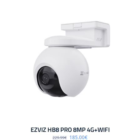
EZVIZ HB8 PRO 8MP 4G+WIFI
Algne
Praegune
185.00
€
229.99
€