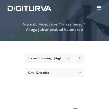
Skip
to
content
Avaleht
Videovalve
IP-kaamerad
Akuga juhtmevabad kaamerad
Sorteeri
hinnangu järgi
Kuva
12 toodet