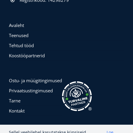
Avaleht
Teenused
Tehtud tööd
Koostööpartnerid
Ostu- ja müügitingimused
Privaatsustingimused
Tarne
®
Kontakt
Sellel veebilehel kasutatakse küpsiseid.
Loe