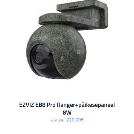
EZVIZ EB8 Pro Ranger+päikesepaneel
8W
Algne
Praegune
220.00
€
269.00
€
hind
hind
oli:
on:
269.00€.
220.00€.