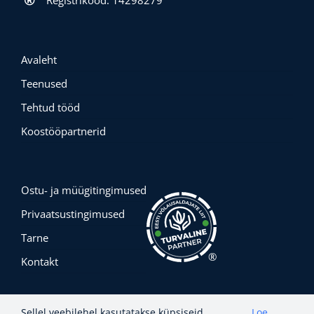
Avaleht
Teenused
Tehtud tööd
Koostööpartnerid
Ostu- ja müügitingimused
Privaatsustingimused
Tarne
®
Kontakt
Sellel veebilehel kasutatakse küpsiseid.
Loe