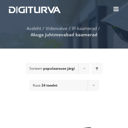
Skip
to
content
Avaleht
Videovalve
IP-kaamerad
Akuga juhtmevabad kaamerad
Sorteeri
populaarsuse järgi
Kuva
24 toodet