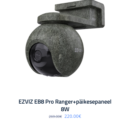
EZVIZ EB8 Pro Ranger+päikesepaneel
8W
Algne
Praegune
220.00
€
269.00
€
hind
hind
oli:
on:
269.00€.
220.00€.