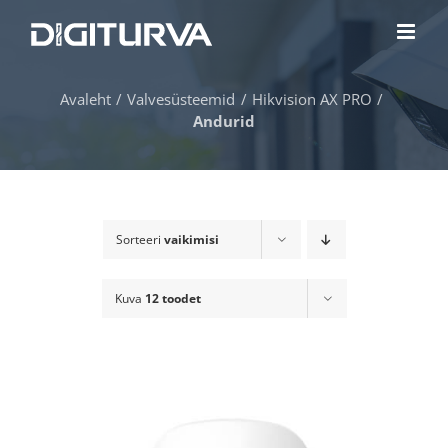
Skip
to
content
Avaleht
Valvesüsteemid
Hikvision AX PRO
Andurid
Sorteeri
vaikimisi
Kuva
12 toodet