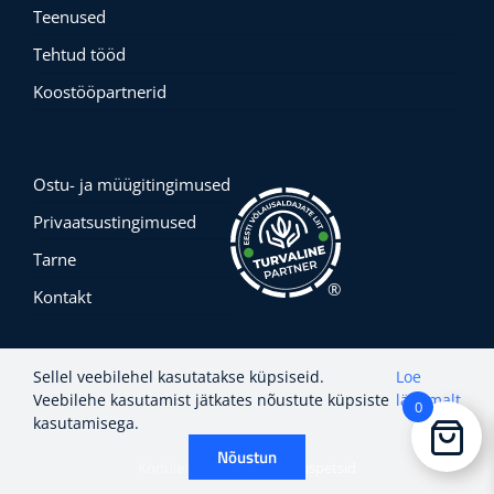
Teenused
Tehtud tööd
Koostööpartnerid
Ostu- ja müügitingimused
Privaatsustingimused
Tarne
®
Kontakt
Sellel veebilehel kasutatakse küpsiseid.
Loe
Veebilehe kasutamist jätkates nõustute küpsiste
lähemalt
0
kasutamisega.
Nõustun
Kodulehe tegemine:
Veebispetsid