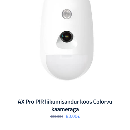
AX Pro PIR liikumisandur koos Colorvu
kaameraga
Algne
Praegune
83.00
€
135.00
€
hind
hind
oli:
on:
135.00€.
83.00€.