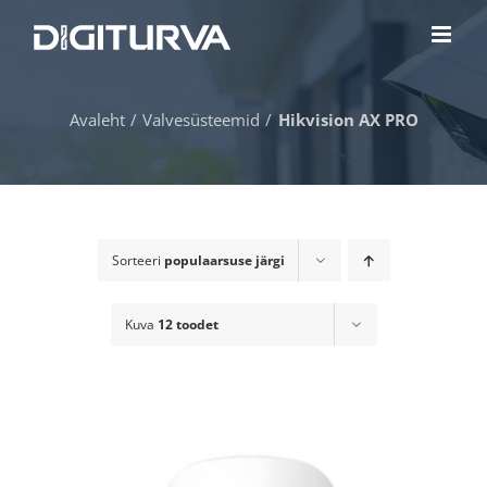
Skip
to
content
Avaleht
Valvesüsteemid
Hikvision AX PRO
Sorteeri
populaarsuse järgi
Kuva
12 toodet