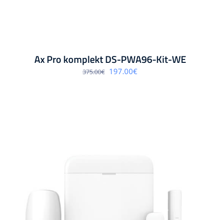
Ax Pro komplekt DS-PWA96-Kit-WE
Algne
Praegune
197.00
€
375.00
€
hind
hind
oli:
on:
375.00€.
197.00€.