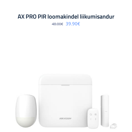
AX PRO PIR loomakindel liikumisandur
Algne
Praegune
39.90
€
48.00
€
hind
hind
oli:
on:
48.00€.
39.90€.