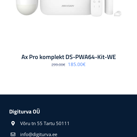
Ax Pro komplekt DS-PWA64-Kit-WE
Algne
Praegune
185.00
€
299.00
€
hind
hind
oli:
on:
299.00€.
185.00€.
Digiturva OÜ
Võru tn 55 Tartu 50111
info@digiturva.ee