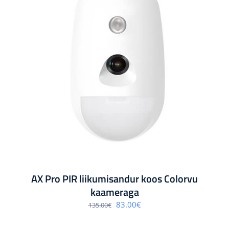
AX Pro PIR liikumisandur koos Colorvu
kaameraga
Algne
Praegune
83.00
€
135.00
€
hind
hind
oli:
on:
135.00€.
83.00€.