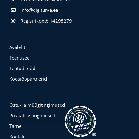
info@digiturva.ee
Registrikood: 14298279
Avaleht
Teenused
Tehtud tööd
Koostööpartnerid
Ostu- ja müügitingimused
Privaatsustingimused
Tarne
®
Kontakt