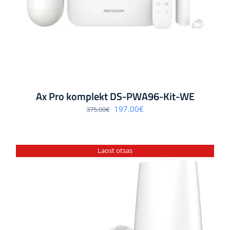
Ax Pro komplekt DS-PWA96-Kit-WE
Algne
Praegune
197.00
€
375.00
€
hind
hind
oli:
on:
375.00€.
197.00€.
Laost otsas