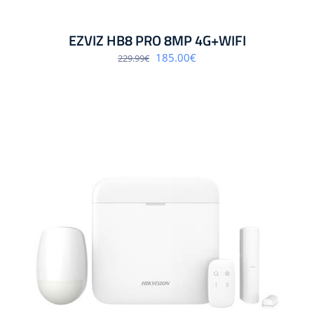
EZVIZ HB8 PRO 8MP 4G+WIFI
Algne
Praegune
185.00
€
229.99
€
hind
hind
oli:
on:
229.99€.
185.00€.