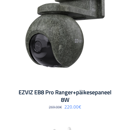
EZVIZ EB8 Pro Ranger+päikesepaneel
8W
Algne
Praegune
220.00
€
269.00
€
hind
hind
oli:
on:
269.00€.
220.00€.