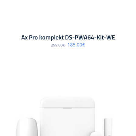
Ax Pro komplekt DS-PWA64-Kit-WE
Algne
Praegune
185.00
€
299.00
€
hind
hind
oli:
on:
299.00€.
185.00€.