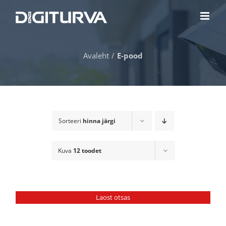
Skip
to
content
Avaleht
E-pood
Sorteeri
hinna järgi
Kuva
12 toodet
Laost otsas