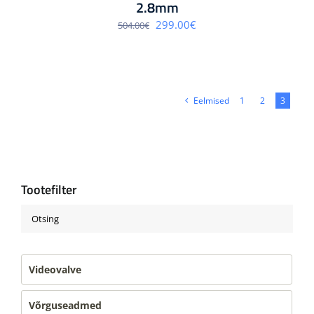
2.8mm
Algne
Praegune
299.00
€
504.00
€
hind
hind
oli:
on:
504.00€.
299.00€.
Eelmised
1
2
3
Tootefilter
Videovalve
Võrguseadmed