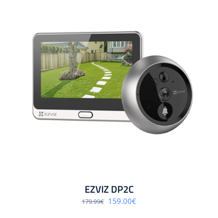
EZVIZ DP2C
Algne
Praegune
159.00
€
179.99
€
hind
hind
oli:
on: