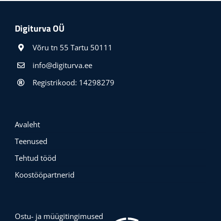
Digiturva OÜ
Võru tn 55 Tartu 50111
info@digiturva.ee
Registrikood: 14298279
Avaleht
Teenused
Tehtud tööd
Koostööpartnerid
Ostu- ja müügitingimused