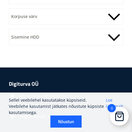
Korpuse värv
Sisemine HDD
Digiturva OÜ
Võru tn 55 Tartu 50111
Sellel veebilehel kasutatakse küpsiseid.
Loe
info@digiturva.ee
Veebilehe kasutamist jätkates nõustute küpsiste
lähemalt
0
kasutamisega.
Registrikood: 14298279
Nõustun