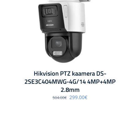
Hikvision PTZ kaamera DS-
2SE3C404MWG-4G/14 4MP+4MP
2.8mm
Algne
Praegune
299.00
€
504.00
€
hind
hind
oli:
on:
504.00€.
299.00€.