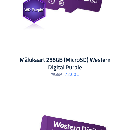
Mälukaart 256GB (MicroSD) Western
Digital Purple
Algne
Praegune
72.00
€
75.60
€
hind
hind
oli:
on:
75.60€.
72.00€.