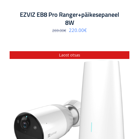
EZVIZ EB8 Pro Ranger+päikesepaneel
8W
Algne
Praegune
220.00
€
269.00
€
hind
hind
oli:
on:
269.00€.
220.00€.
Laost otsas