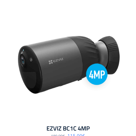
EZVIZ BC1C 4MP
Algne
Praegune
115.00
€
189.99
€