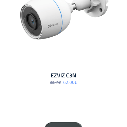
EZVIZ C3N
Algne
Praegune
62.00
€
66.49
€
hind
hind
oli:
on:
66.49€.
62.00€.