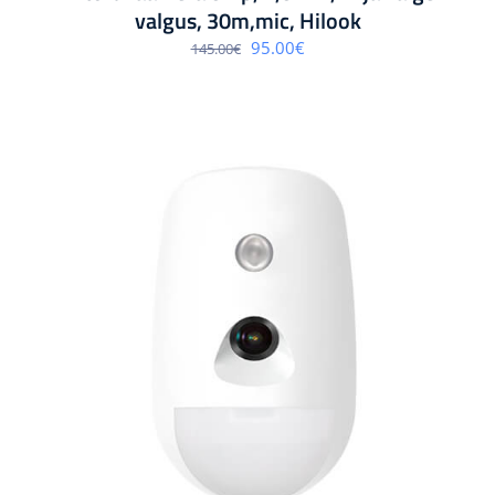
valgus, 30m,mic, Hilook
Algne
Praegune
95.00
€
145.00
€
hind
hind
oli:
on:
145.00€.
95.00€.