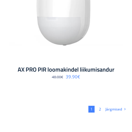
AX PRO PIR loomakindel liikumisandur
Algne
Praegune
39.90
€
48.00
€
hind
hind
oli:
on:
48.00€.
39.90€.
1
2
Järgmised