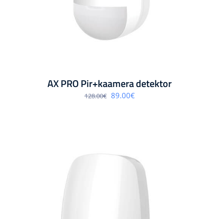
AX PRO Pir+kaamera detektor
Algne
Praegune
89.00
€
128.00
€
hind
hind
oli:
on:
128.00€.
89.00€.