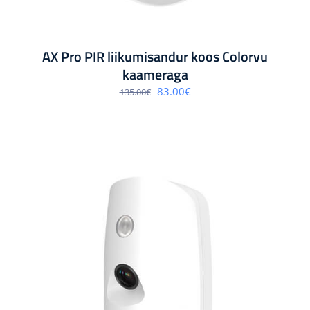
AX Pro PIR liikumisandur koos Colorvu
kaameraga
Algne
Praegune
83.00
€
135.00
€
hind
hind
oli:
on:
135.00€.
83.00€.