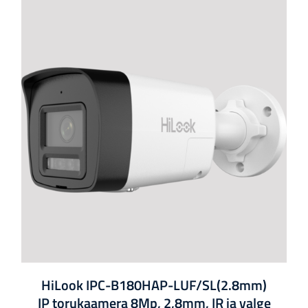
HiLook IPC-B180HAP-LUF/SL(2.8mm)
IP torukaamera 8Mp, 2,8mm, IR ja valge