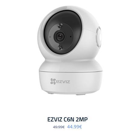
EZVIZ C6N 2MP
Algne
Praegune
44.99
€
49.99
€
hind
hind