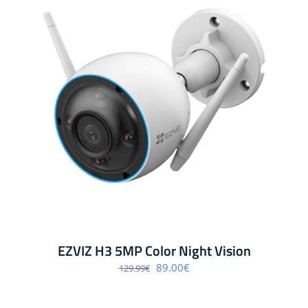
EZVIZ H3 5MP Color Night Vision
Algne
Praegune
89.00
€
129.99
€
hind
hind
oli:
on:
129.99€.
89.00€.