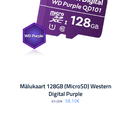
Mälukaart 128GB (MicroSD) Western
Digital Purple
Algne
Praegune
58.10
€
61.20
€
hind
hind
oli:
on:
61.20€.
58.10€.