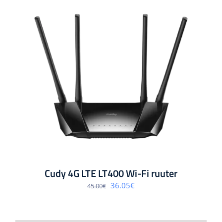
Cudy 4G LTE LT400 Wi-Fi ruuter
Algne
Praegune
36.05
€
45.00
€
hind
hind
oli:
on:
45.00€.
36.05€.