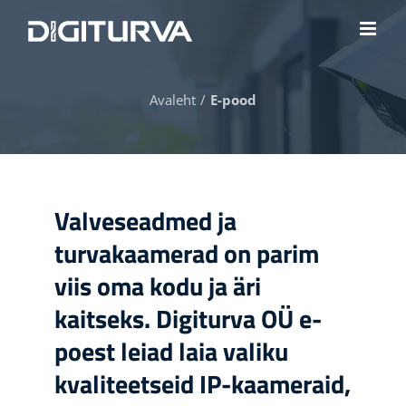
Skip
to
content
Avaleht
E-pood
Valveseadmed ja
turvakaamerad on parim
viis oma kodu ja äri
kaitseks. Digiturva OÜ e-
poest leiad laia valiku
kvaliteetseid IP-kaameraid,