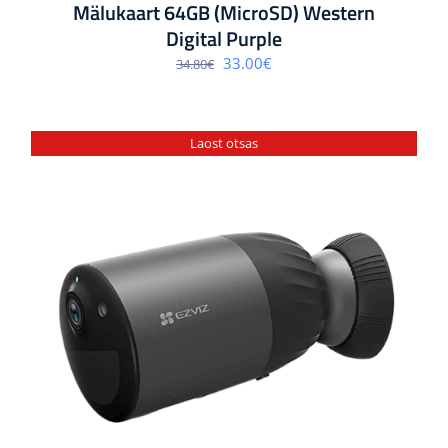
Mälukaart 64GB (MicroSD) Western
Digital Purple
Algne
Praegune
33.00
€
34.80
€
hind
hind
oli:
on:
34.80€.
33.00€.
Laost otsas