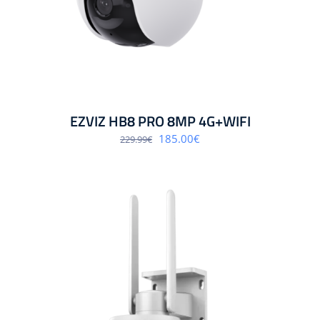
EZVIZ HB8 PRO 8MP 4G+WIFI
Algne
Praegune
185.00
€
229.99
€
hind
hind
oli:
on:
229.99€.
185.00€.