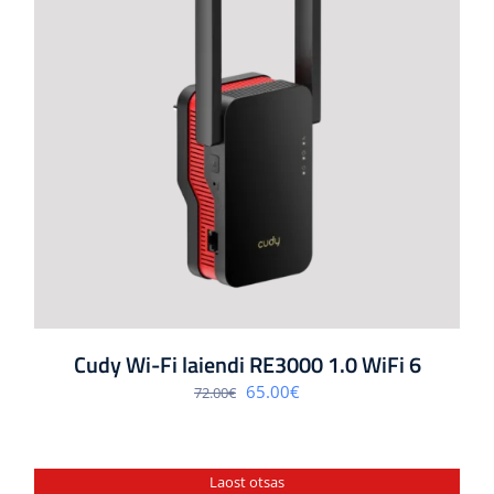
Cudy Wi-Fi laiendi RE3000 1.0 WiFi 6
Algne
Praegune
65.00
€
72.00
€
hind
hind
oli:
on:
72.00€.
65.00€.
Laost otsas