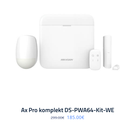
Ax Pro komplekt DS-PWA64-Kit-WE
Algne
Praegune
185.00
€
299.00
€
hind
hind
oli:
on:
299.00€.
185.00€.