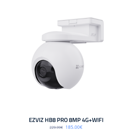
EZVIZ HB8 PRO 8MP 4G+WIFI
Algne
Praegune
185.00
€
229.99
€
hind
hind