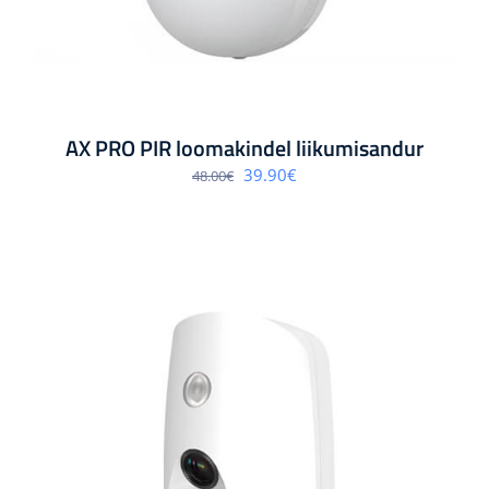
AX PRO PIR loomakindel liikumisandur
Algne
Praegune
39.90
€
48.00
€
hind
hind
oli:
on:
48.00€.
39.90€.