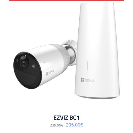
EZVIZ BC1
Algne
Praegune
205.00
€
239.99
€
hind
hind