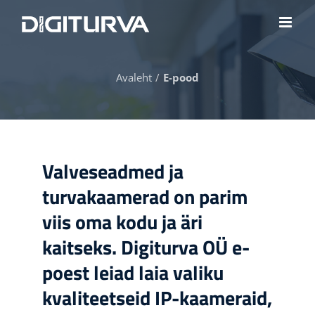
Skip
to
content
Avaleht
E-pood
Valveseadmed ja
turvakaamerad on parim
viis oma kodu ja äri
kaitseks. Digiturva OÜ e-
poest leiad laia valiku
kvaliteetseid IP-kaameraid,