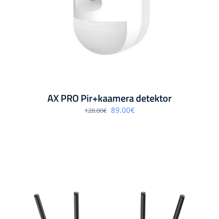
AX PRO Pir+kaamera detektor
Algne
Praegune
89.00
€
128.00
€
hind
hind
oli:
on:
128.00€.
89.00€.