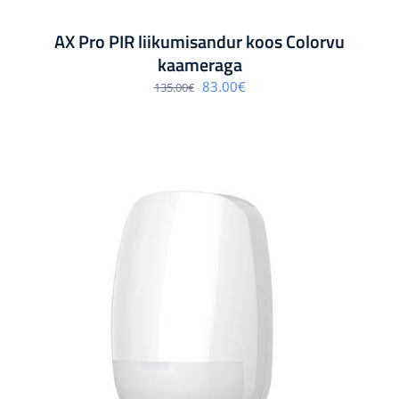
AX Pro PIR liikumisandur koos Colorvu
kaameraga
Algne
Praegune
83.00
€
135.00
€
hind
hind
oli:
on:
135.00€.
83.00€.