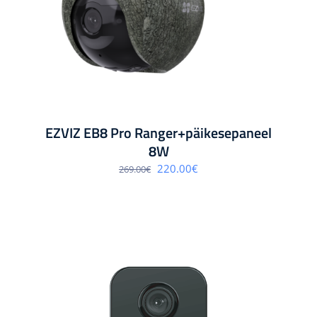
EZVIZ EB8 Pro Ranger+päikesepaneel
8W
Algne
Praegune
220.00
€
269.00
€
hind
hind
oli:
on:
269.00€.
220.00€.