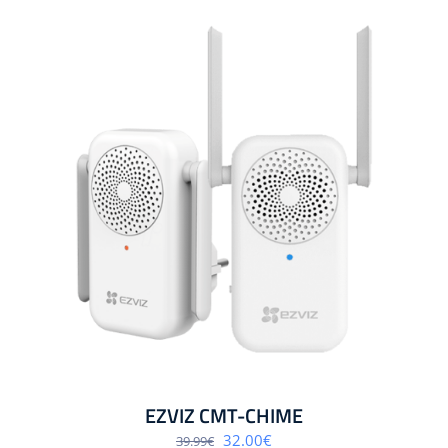
EZVIZ CMT-CHIME
Algne
Praegune
32.00
€
39.99
€