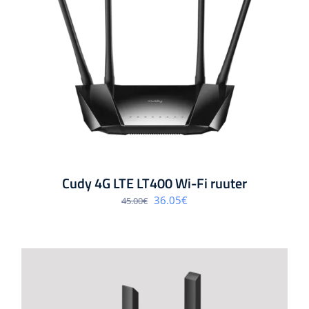
Cudy 4G LTE LT400 Wi-Fi ruuter
Algne
Praegune
36.05
€
45.00
€
hind
hind
oli:
on:
45.00€.
36.05€.