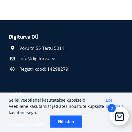
Digiturva OÜ
Võru tn 55 Tartu 50111
info@digiturva.ee
Registrikood: 14298279
Avaleht
Sellel veebilehel kasutatakse küpsiseid.
Loe
Teenused
Veebilehe kasutamist jätkates nõustute küpsiste
lähemalt
0
kasutamisega.
Tehtud tööd
Nõustun
Koostööpartnerid