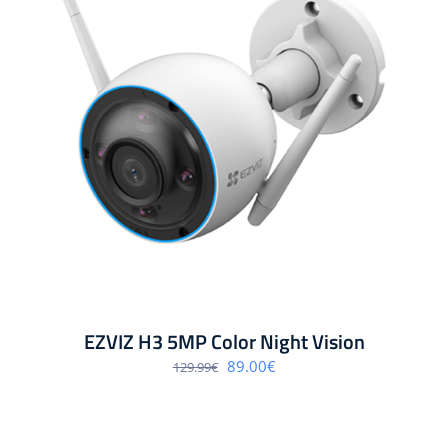
EZVIZ H3 5MP Color Night Vision
Algne
Praegune
89.00
€
129.99
€
hind
hind
oli:
on:
129.99€.
89.00€.