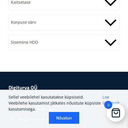
Kaitsetase
Korpuse värv
Sisemine HDD
Digiturva OÜ
Sellel veebilehel kasutatakse küpsiseid.
Loe
Võru tn 55 Tartu 50111
Veebilehe kasutamist jätkates nõustute küpsiste
lähemalt
0
info@digiturva.ee
kasutamisega.
Nõustun
Registrikood: 14298279