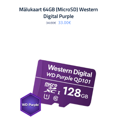
Mälukaart 64GB (MicroSD) Western
Digital Purple
Algne
Praegune
33.00
€
34.80
€
hind
hind
oli:
on:
34.80€.
33.00€.