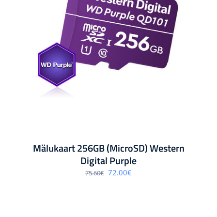
Mälukaart 256GB (MicroSD) Western
Digital Purple
Algne
Praegune
72.00
€
75.60
€
hind
hind
oli:
on:
75.60€.
72.00€.