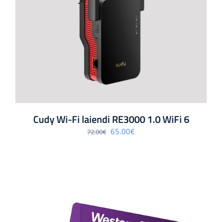
Cudy Wi-Fi laiendi RE3000 1.0 WiFi 6
Algne
Praegune
65.00
€
72.00
€
hind
hind
oli:
on:
72.00€.
65.00€.