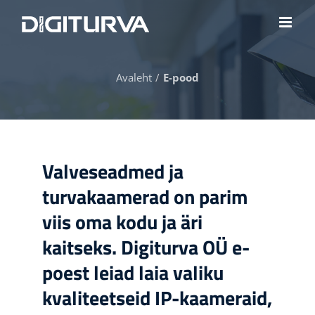
Skip
to
content
Avaleht
E-pood
Valveseadmed ja
turvakaamerad on parim
viis oma kodu ja äri
kaitseks. Digiturva OÜ e-
poest leiad laia valiku
kvaliteetseid IP-kaameraid,