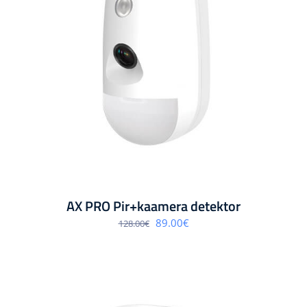
AX PRO Pir+kaamera detektor
Algne
Praegune
89.00
€
128.00
€
hind
hind
oli:
on:
128.00€.
89.00€.