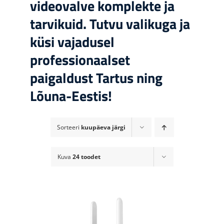
videovalve komplekte ja
tarvikuid. Tutvu valikuga ja
küsi vajadusel
professionaalset
paigaldust Tartus ning
Lõuna-Eestis!
Sorteeri
kuupäeva järgi
Kuva
24 toodet