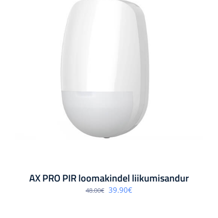
AX PRO PIR loomakindel liikumisandur
Algne
Praegune
39.90
€
48.00
€
hind
hind
oli:
on:
48.00€.
39.90€.