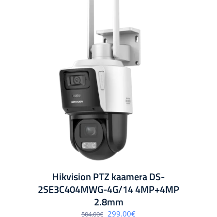
Hikvision PTZ kaamera DS-
2SE3C404MWG-4G/14 4MP+4MP
2.8mm
Algne
Praegune
299.00
€
504.00
€