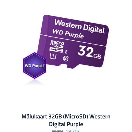
Mälukaart 32GB (MicroSD) Western
Digital Purple
Algne
Praegune
19.20
€
20.28
€