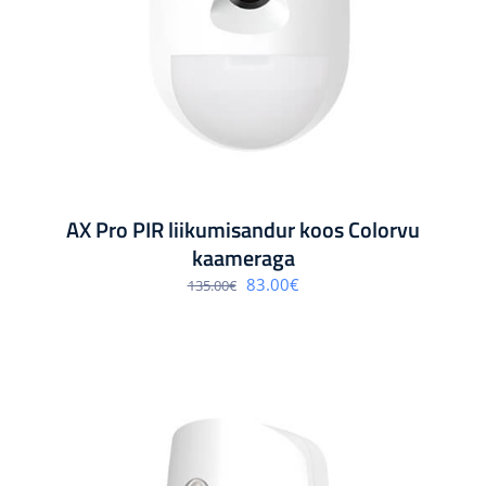
AX Pro PIR liikumisandur koos Colorvu
kaameraga
Algne
Praegune
83.00
€
135.00
€
hind
hind
oli:
on:
135.00€.
83.00€.