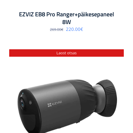
EZVIZ EB8 Pro Ranger+päikesepaneel
8W
Algne
Praegune
220.00
€
269.00
€
hind
hind
oli:
on:
269.00€.
220.00€.
Laost otsas