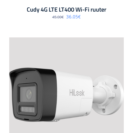
Cudy 4G LTE LT400 Wi-Fi ruuter
Algne
Praegune
36.05
€
45.00
€
hind
hind
oli:
on:
45.00€.
36.05€.