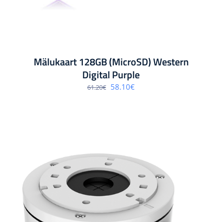
Mälukaart 128GB (MicroSD) Western
Digital Purple
Algne
Praegune
58.10
€
61.20
€
hind
hind
oli:
on:
61.20€.
58.10€.