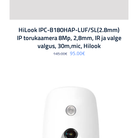
HiLook IPC-B180HAP-LUF/SL(2.8mm)
IP torukaamera 8Mp, 2,8mm, IR ja valge
valgus, 30m,mic, Hilook
Algne
Praegune
95.00
€
145.00
€
hind
hind
oli:
on:
145.00€.
95.00€.