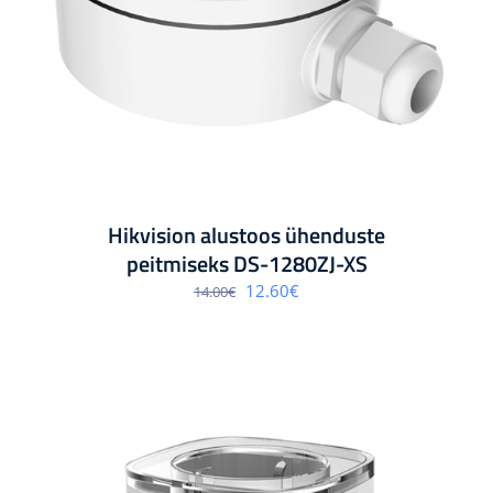
Hikvision alustoos ühenduste
peitmiseks DS-1280ZJ-XS
Algne
Praegune
12.60
€
14.00
€
hind
hind
oli:
on:
14.00€.
12.60€.