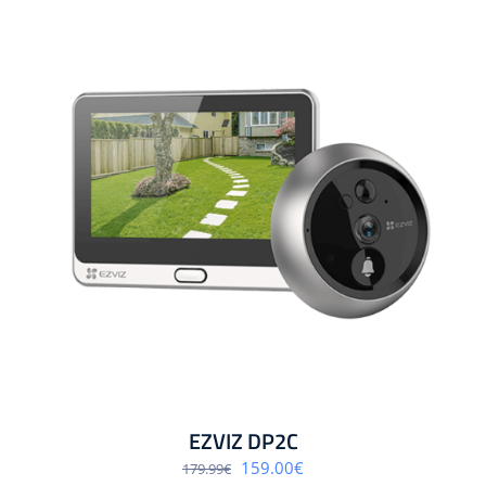
EZVIZ DP2C
Algne
Praegune
159.00
€
179.99
€
hind
hind